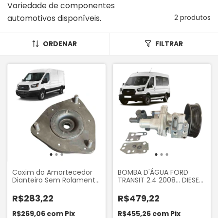
Variedade de componentes
automotivos disponíveis.
2 produtos
ORDENAR
FILTRAR
Coxim do Amortecedor
BOMBA D'ÁGUA FORD
Dianteiro Sem Rolamento
TRANSIT 2.4 2008... DIESEL
do Ford Transit 2.4 2008 a
AUTOTEC 26719
2014 Camprisma 1315
R$283,22
R$479,22
R$269,06
com
Pix
R$455,26
com
Pix