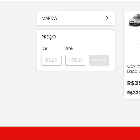
MARCA
PREÇO
De
Até
APLICAR
Coxim
Lado 
(Posi
do Ja
R$3
2.0 16
Mand
R$33