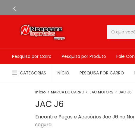
Pesquisa por Carro
Pesquisa por Produto
Fale Co
CATEGORIAS
INÍCIO
PESQUISA POR CARRO
Início
>
MARCA DO CARRO
>
JAC MOTORS
>
JAC J6
JAC J6
Encontre Peças e Acesórios Jac J6 na No
segura.