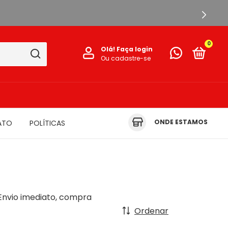
0
Olá!
Faça login
Ou cadastre-se
ONDE ESTAMOS
ATO
POLÍTICAS
Envio imediato, compra
Ordenar