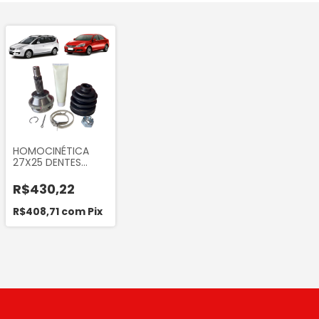
HOMOCINÉTICA
27X25 DENTES
COM ABS JAC J5 1.5
2011... JAC J6 1.5
R$430,22
2011...
R$408,71
com
Pix