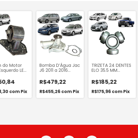
 do Motor
Bomba D’Água Jac
TRIZETA 24 DENTES
Esquerdo LE
J6 2011 a 2016
ELO 35.5 MM
ção Câmbio)
Sonata 2.0 1998 a
RANGER 4X4 2004
c Motors J6
2004 Sonata 2.4
A 2012 SENTRA
50,84
R$479,22
R$185,22
V 2010 a 2016
1998 a 2001 Trajet
2007... FLUENCE
o JAC256
2.0 2000 a 2008
2011... CAPTIVA 2011...
3,30
com
Pix
R$455,26
com
Pix
R$175,96
com
Pix
Magentis 2.0 2001
JAC J6 2011...
a 2005 Takao
BDMI20S