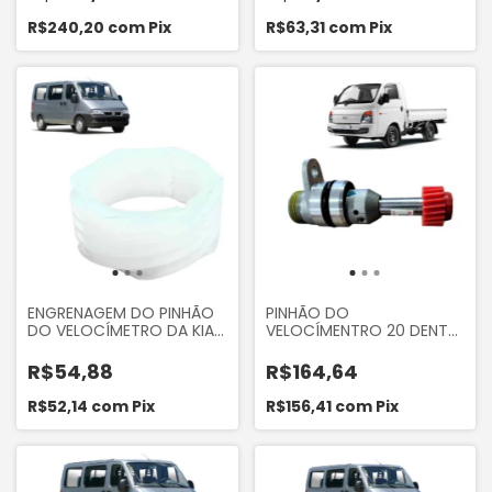
2006 A 2012 MITSUBISHI
L300
R$240,20
com
Pix
R$63,31
com
Pix
ENGRENAGEM DO PINHÃO
PINHÃO DO
DO VELOCÍMETRO DA KIA
VELOCÍMENTRO 20 DENTES
BESTA 2.2 ORIGINAL KIA
DO HYUNDAI HR 8V 2006 A
MOBIS 0M50117341A
2012 ORIGINAL MOBIS
R$54,88
R$164,64
436214D050
R$52,14
com
Pix
R$156,41
com
Pix