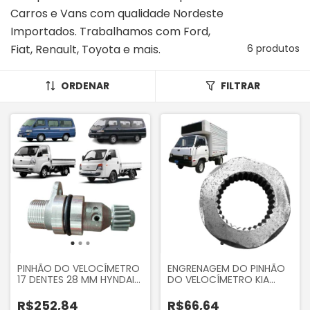
Carros e Vans com qualidade Nordeste
Importados. Trabalhamos com Ford,
Fiat, Renault, Toyota e mais.
6 produtos
ORDENAR
FILTRAR
PINHÃO DO VELOCÍMETRO
ENGRENAGEM DO PINHÃO
17 DENTES 28 MM HYNDAI
DO VELOCÍMETRO KIA
HR 8V 2006 A 2012 H100
BONGO K3600 1995 A
KIA BONGO K2500 8V
2000
R$252,84
R$66,64