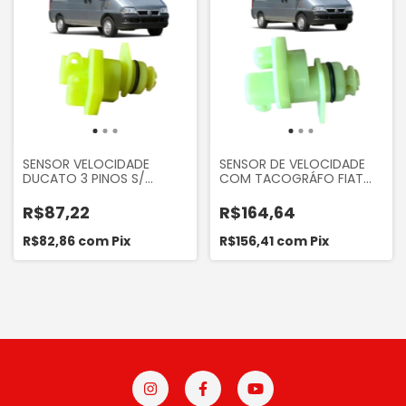
SENSOR VELOCIDADE
SENSOR DE VELOCIDADE
DUCATO 3 PINOS S/
COM TACOGRÁFO FIAT
ENGRENAGEM DUCATO 2.3
DUCATO 2.3 2010...
2.5 2.8 2002 A 2012
R$87,22
R$164,64
R$82,86
com
Pix
R$156,41
com
Pix