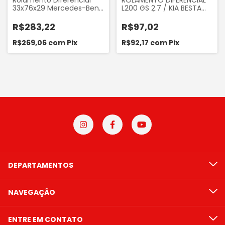
Rolamento Diferencial
ROLAMENTO DIFERENCIAL
33x76x29 Mercedes-Benz
L200 GS 2.7 / KIA BESTA
Sprinter 310 312 313 413 CDI
2.2 E 2.7 / TOPIC 2.7
até 2011 Koyo Original
R$283,22
R$97,02
R$269,06
com
Pix
R$92,17
com
Pix
DEPARTAMENTOS
NAVEGAÇÃO
ENTRE EM CONTATO