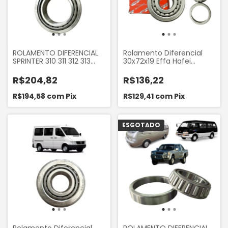
ROLAMENTO DIFERENCIAL
Rolamento Diferencial
SPRINTER 310 311 312 313
30x72x19 Effa Hafei
ORIGINAL
Towner 2008 a 2013
Original
R$204,82
R$136,22
R$194,58
com
Pix
R$129,41
com
Pix
ESGOTADO