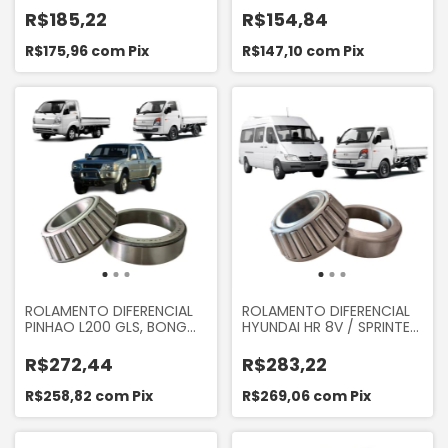
R$185,22
R$154,84
R$175,96
com
Pix
R$147,10
com
Pix
ROLAMENTO DIFERENCIAL
ROLAMENTO DIFERENCIAL
PINHAO L200 GLS, BONGO
HYUNDAI HR 8V / SPRINTER
K2500 2006 A 2012,
310 312
HYUNDAI HR 2.5 8V 2006 A
R$272,44
R$283,22
2012
R$258,82
com
Pix
R$269,06
com
Pix