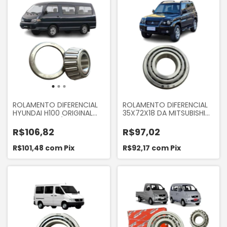
ROLAMENTO DIFERENCIAL
ROLAMENTO DIFERENCIAL
HYUNDAI H100 ORIGINAL
35X72X18 DA MITSUBISHI
KOYO 89449/410
PAJERO TR4 ORIGINAL
KOYO HICAP30207JR
R$106,82
R$97,02
R$101,48
com
Pix
R$92,17
com
Pix