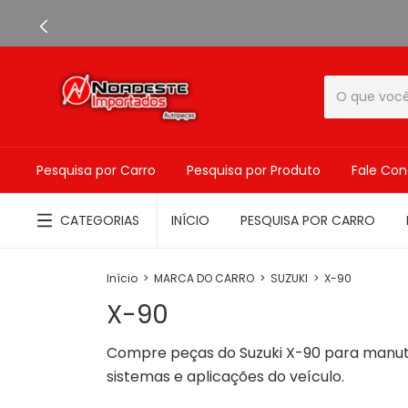
Pesquisa por Carro
Pesquisa por Produto
Fale Co
CATEGORIAS
INÍCIO
PESQUISA POR CARRO
Início
>
MARCA DO CARRO
>
SUZUKI
>
X-90
X-90
Compre peças do Suzuki X-90 para manut
sistemas e aplicações do veículo.