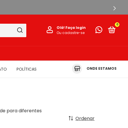
0
Olá!
Faça login
Ou cadastre-se
ONDE ESTAMOS
ATO
POLÍTICAS
de para diferentes
Ordenar