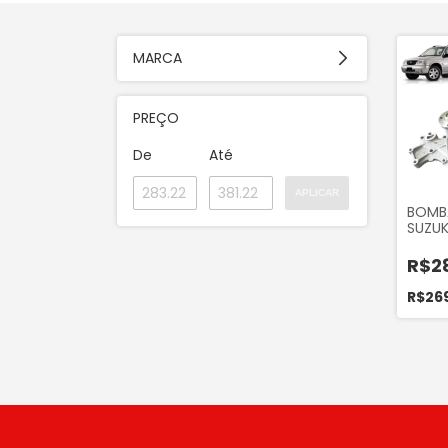
MARCA
PREÇO
De
Até
APLICAR
BOMB
SUZUK
16V 19
VIATAR
R$2
1998 
VITARA
R$26
2006..
16V 1
90 1.6
STARK