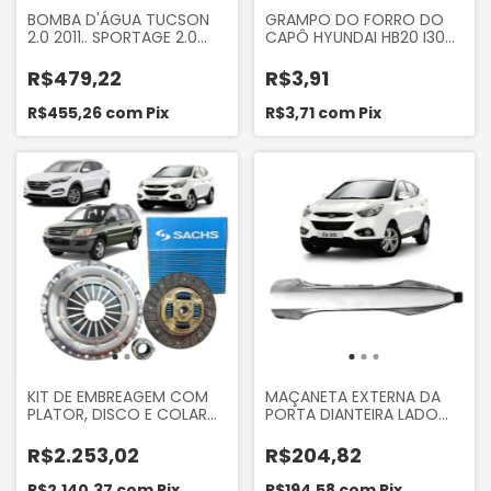
BOMBA D'ÁGUA TUCSON
GRAMPO DO FORRO DO
2.0 2011.. SPORTAGE 2.0
CAPÔ HYUNDAI HB20 I30
2015.. IX35 2.0 2012..
IX35 TUCSON KIA
CERATO 2.0 2011.. ELANTRA
SPORTAGE
R$479,22
R$3,91
1.8 2011.. CRETA 2.0 16V
2017.. OPTIMA 2.0 16V
R$455,26
com
Pix
R$3,71
com
Pix
2015.. CARENS 2.0 16V 2013..
TAKAO BDHY18
KIT DE EMBREAGEM COM
MAÇANETA EXTERNA DA
PLATOR, DISCO E COLAR
PORTA DIANTEIRA LADO
HYUNDAI TUCSON 2.0 16V
DIREITO CROMADA DO
2005 A 2015 IX35 2.0 16V
HYUNDAI IX35 2010 EM
R$2.253,02
R$204,82
2010... KIA SPORTAGE 2.0
DIANTE
16V 2005 A 2012 ORIGINAL
R$2.140,37
com
Pix
R$194,58
com
Pix