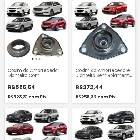
MHY743
Coxim do Amortecedor
Coxim do Amortecedore
Dianteiro Com
Dianteiro Sem Rolamento
Rolamento Hyundai IX35
do Kia Cerato 2009-2013
2010-2022 Santa Fé 2013-
Sportage 2010-2016
R$556,64
R$272,44
2019 Sonata 2010-2014 Kia
Hyundai IX35 2010-2022
Sportage 2010-2016
Santa Fé 2014-2019
R$528,81
com
Pix
R$258,82
com
Pix
Sampel 8439B
Mobensani MB8000