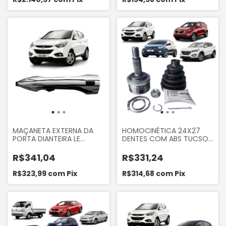
MAÇANETA EXTERNA DA
HOMOCINÉTICA 24X27
PORTA DIANTEIRA LE
DENTES COM ABS TUCSON
CROMADA COM SENSOR
2.0 16V 2010 A 2014 I30 2.0
DO HYUNDAI IX35 2010...
2009 A 2012 IX35 2010 A
R$341,04
R$331,24
2014 SPORTAGE 2010 A
2016
R$323,99
com
Pix
R$314,68
com
Pix