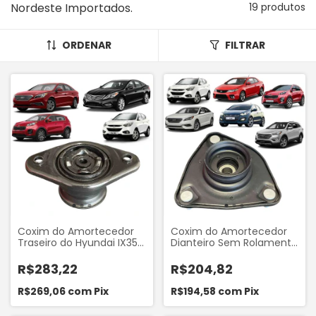
Nordeste Importados.
19 produtos
ORDENAR
FILTRAR
Coxim do Amortecedor
Coxim do Amortecedor
Traseiro do Hyundai IX35
Dianteiro Sem Rolamento
2010.. Azera 2012-2019
do Hyundai I30 IX35 2010..
Sonata 2.4 2010-2014 Kia
Tucson 2004-2016
R$283,22
R$204,82
Sportage 2010..
Sonata 2010-2014 Azera
Mobensani MB8055
2012.. Santa Fé Kia
R$269,06
com
Pix
R$194,58
com
Pix
Sportage 2005.. Cerato
2005-2009 Mando