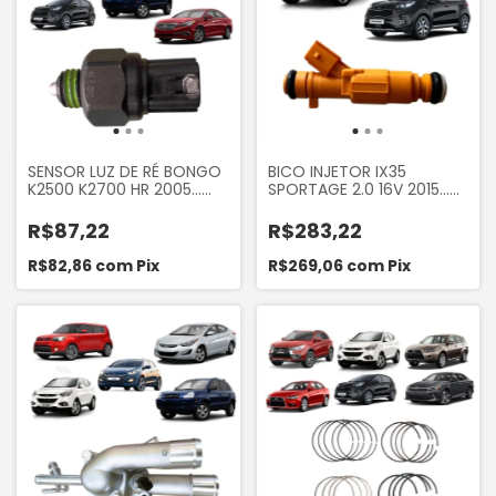
SENSOR LUZ DE RÉ BONGO
BICO INJETOR IX35
K2500 K2700 HR 2005...
SPORTAGE 2.0 16V 2015...
SPORTAGE 2005 A 2017
E-KLASS
SONATA 2006 A 2017
R$87,22
R$283,22
TUCSON IX35
R$82,86
com
Pix
R$269,06
com
Pix