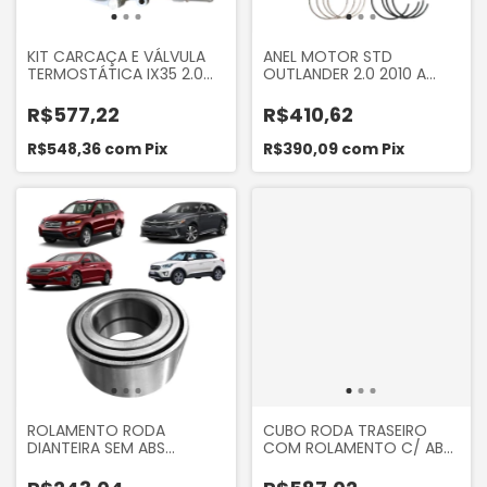
KIT CARCAÇA E VÁLVULA
ANEL MOTOR STD
TERMOSTÁTICA IX35 2.0
OUTLANDER 2.0 2010 A
2010... TUCSON 2.0 16V
2018, LANCER 2.0 2010 A
2010... ELANTRA 1.6 1.8 2.0
2018, IX35 2010 A 2013,
R$577,22
R$410,62
OPTIMA 2.0 2008 E 2009
R$548,36
com
Pix
R$390,09
com
Pix
ROLAMENTO RODA
CUBO RODA TRASEIRO
DIANTEIRA SEM ABS
COM ROLAMENTO C/ ABS
TUCSON 2004 A 2016,
SONATA 2004 A 2016,
SPORTAGE 2005 A 2010,
OPTIMA 2013 A 2016, IX35