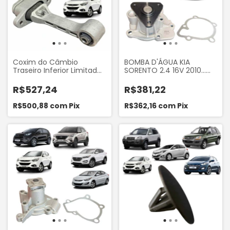
Coxim do Câmbio
BOMBA D'ÁGUA KIA
Traseiro Inferior Limitador
SORENTO 2.4 16V 2010...
de Torque do Hyundai
OPTIMA 2.4 16V 2010...
IX35 2.0 2010 a 2016
SPORTAGE 2.0 16V 2010...
R$527,24
R$381,22
Sonata 2.4 2010 a 2014 Kia
HYUNDAI IX35 2.0 16V
Optima 2.0 2012 a 2016
2010... TAKAO BDHY20A
R$500,88
com
Pix
R$362,16
com
Pix
Sorento 2.4 2010 a 2015
Sportage 2.0 2010 a 2016
Sampel 8461