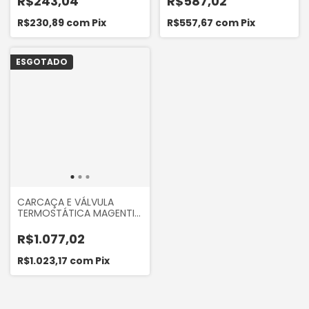
R$243,04
R$587,02
IX35 2010...
2010 A 2019
R$230,89
com
Pix
R$557,67
com
Pix
ESGOTADO
CARCAÇA E VÁLVULA
TERMOSTÁTICA MAGENTIS
2.0 2006 A 2016,
SPORTAGE 2.0 16V 2013...
R$1.077,02
FLEX
R$1.023,17
com
Pix