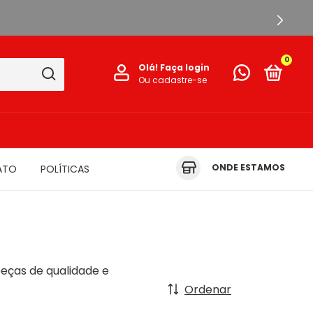
0
Olá!
Faça login
Ou cadastre-se
ONDE ESTAMOS
ATO
POLÍTICAS
eças de qualidade e
Ordenar