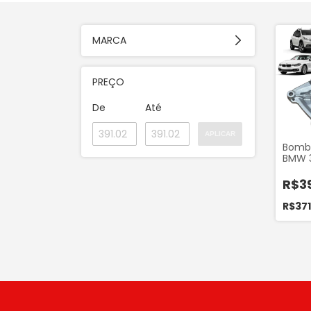
MARCA
PREÇO
De
Até
APLICAR
Bomb
BMW 32
Mini 
Peuge
R$39
Citro
Loung
R$37
9525