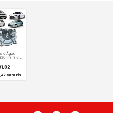
a d'Água
0i 118i 316i
Cooper
ot THP
1,02
ën C3 DS4 C4
e - Indisa
1,47
com
Pix
06