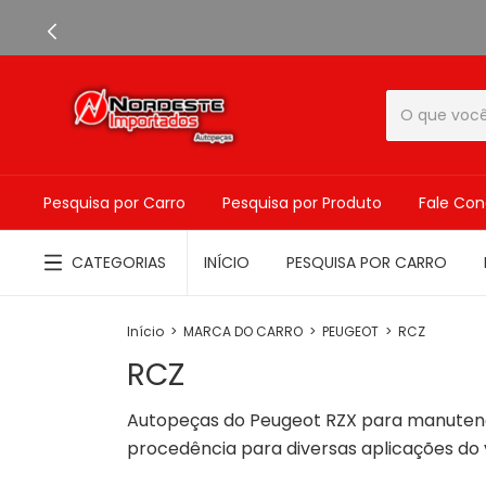
Pesquisa por Carro
Pesquisa por Produto
Fale Co
CATEGORIAS
INÍCIO
PESQUISA POR CARRO
Início
>
MARCA DO CARRO
>
PEUGEOT
>
RCZ
RCZ
Autopeças do Peugeot RZX para manutenç
procedência para diversas aplicações do 