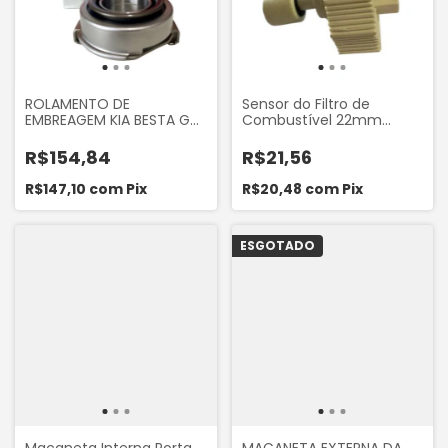
ROLAMENTO DE
Sensor do Filtro de
EMBREAGEM KIA BESTA GS
Combustível 22mm
3.0, ASIA TOPIC, BONGO
Hyundai H100 Kia Besta
K2700 E VITARA 2.0
Bongo L300 Topic Asia
R$154,84
R$21,56
R$147,10
com
Pix
R$20,48
com
Pix
ESGOTADO