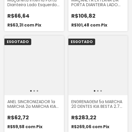
Maçaneta Interna Porta
MAÇANETA EXTERNA DA
Dianteira Lado Esquerdo
PORTA DIANTEIRA LADO
Bongo K2500 2.5 8V
DIREITO KIA BONGO K2700
K2700 2005 a 2016
1996 A 2004 MARCA
R$66,64
R$106,82
KOREA
R$63,31
com
Pix
R$101,48
com
Pix
ESGOTADO
ESGOTADO
ANEL SINCRONIZADOR 1a
ENGRENAGEM 5a MARCHA
MARCHA 2a MARCHA KIA
20 DENTES KIA BESTA 2.7
BESTA 2.7 1993 A 1997
1993 A 1997 BESTA GS 2.7
BESTA GS 2.7 1998 A 2005
1998 A 2005 BONGO
R$62,72
R$283,22
TOPIC 1994 A 1999
K2400 1993 A 1997
BONGO K2400 1993 A
BONGO K2700 1998 A
R$59,58
com
Pix
R$269,06
com
Pix
1997 K2700 1997 A 2004
2004 ASIA TOPIC 2.7 1994