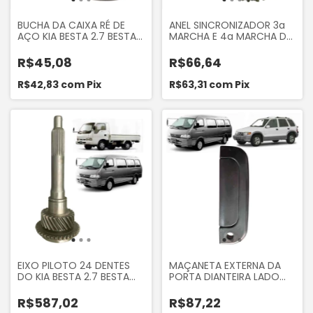
BUCHA DA CAIXA RÉ DE
ANEL SINCRONIZADOR 3a
AÇO KIA BESTA 2.7 BESTA
MARCHA E 4a MARCHA DO
GS 2.7 KIA BONGO K2400
KIA BONGO K2400 BONGO
BONGO K2700 ASIA TOPIC
K2700 CERES 4X2 1994 A
R$45,08
R$66,64
1994 A 1999 MANDO
1996 BESTA 2.7 BESTA GS
K71E17284
2.7 ASIA TOPIC 1994 A
R$42,83
com
Pix
R$63,31
com
Pix
1999 AUTOTEC
ISAPA18645
EIXO PILOTO 24 DENTES
MAÇANETA EXTERNA DA
DO KIA BESTA 2.7 BESTA
PORTA DIANTEIRA LADO
GS 2.7 BONGO K2700
ESQUERDO DO KIA BESTA
KOREA ISAPA11139
GS 2.7 3.0 BONGO K2700
R$587,02
R$87,22
SPORTAGE 1996 A 2004