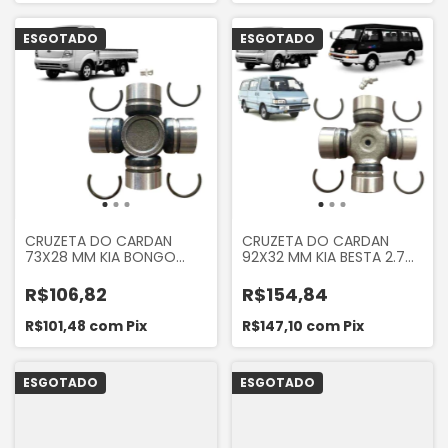
CERES 4X2 1993 A 2001
A 1999
ESGOTADO
ESGOTADO
CRUZETA DO CARDAN
CRUZETA DO CARDAN
73X28 MM KIA BONGO
92X32 MM KIA BESTA 2.7
K2500 2005... BONGO
BESTA GS 2.7 3.0 BONGO
K2700 2005... ROC
K2500 16V 2013 A 2023
R$106,82
R$154,84
BONGO K2700 ATÉ 2004
ASIA TOPIC ATÉ 1999
R$101,48
com
Pix
R$147,10
com
Pix
ESGOTADO
ESGOTADO