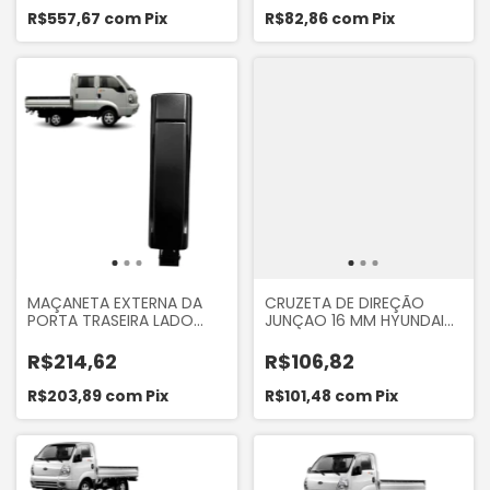
ORIGINAL
R$557,67
com
Pix
R$82,86
com
Pix
MAÇANETA EXTERNA DA
CRUZETA DE DIREÇÃO
PORTA TRASEIRA LADO
JUNÇAO 16 MM HYUNDAI
DIREITO DO KIA BONGO
HR 8V 2006... KIA BONGO
K2700 ATÉ 2012
K2400 K2500 8V 2005...
R$214,62
R$106,82
K2700 BESTA 2.2 2.7 CERES
SPRINTER 310 311 312 313 412
R$203,89
com
Pix
R$101,48
com
Pix
413 CDI