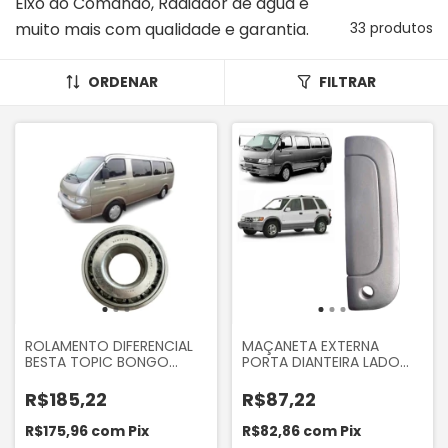
Eixo do Comando, Radiador de água e
muito mais com qualidade e garantia.
33 produtos
ORDENAR
FILTRAR
ROLAMENTO DIFERENCIAL
MAÇANETA EXTERNA
BESTA TOPIC BONGO
PORTA DIANTEIRA LADO
K2700 ORIGINAL
ESQUERDO MOTORISTA
KIA BESTA GS 2.7 3.0
R$185,22
R$87,22
SPORTAGE 1996 A 2004
BONGO K2700 MARCA
R$175,96
com
Pix
R$82,86
com
Pix
MANDO OK72A59410