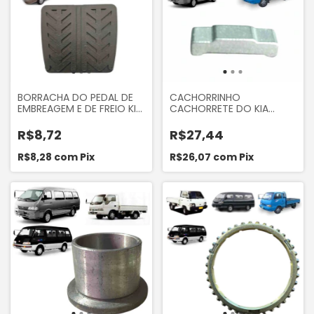
BORRACHA DO PEDAL DE
CACHORRINHO
EMBREAGEM E DE FREIO KIA
CACHORRETE DO KIA
BESTA 2.2 2.7 BESTA GS 2.7
BONGO K2400 K2700
3.0 BONGO K2700 2004 A
BESTA 2.2 2.7 BESTA GS 2.7
R$8,72
R$27,44
2010 ASIA TOPIC 2.7 1994
3.0 ASIA TOPIC 1994 A
A 1999 CAMPRISMA 3521
1999
R$8,28
com
Pix
R$26,07
com
Pix