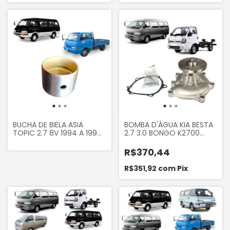
BUCHA DE BIELA ASIA
BOMBA D'ÁGUA KIA BESTA
TOPIC 2.7 8V 1994 A 1999
2.7 3.0 BONGO K2700
KIA BONGO K2700 2.7
MARCA AUTOTEC 16789
MARCA JS JSUTPC
R$370,44
R$351,92
com
Pix