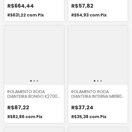
2.7, TOPIC 2.7 8V 1990 A
DAKOTA, BANDEIRANTE
R$664,44
R$57,82
1999, BONGO K2500
1983...
R$631,22
com
Pix
R$54,93
com
Pix
ROLAMENTO RODA
ROLAMENTO RODA
DIANTEIRA BONGO K2700
DIANTEIRA INTERNA MB180
4X4 2006..., L200 4X4,
BONGO K2400 K2700
PAJERO SPORT 4X4
R$87,22
R$37,24
R$82,86
com
Pix
R$35,38
com
Pix