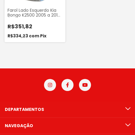
Farol Lado Esquerdo Kia
Bongo K2500 2005 a 2012
/ K2700 2005 a 2018
Marca Depo
R$351,82
R$334,23
com
Pix
DEPARTAMENTOS
NAVEGAÇÃO