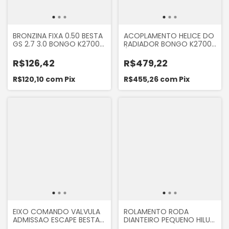
BRONZINA FIXA 0.50 BESTA
ACOPLAMENTO HELICE DO
GS 2.7 3.0 BONGO K2700
RADIADOR BONGO K2700
1998 A 2004
/ BESTA GS 2.7 E 3.0
R$126,42
R$479,22
R$120,10
com
Pix
R$455,26
com
Pix
EIXO COMANDO VALVULA
ROLAMENTO RODA
ADMISSAO ESCAPE BESTA
DIANTEIRO PEQUENO HILUX
2.7 1990 A 1999, BESTA GS
4X4 2001 A 2008,