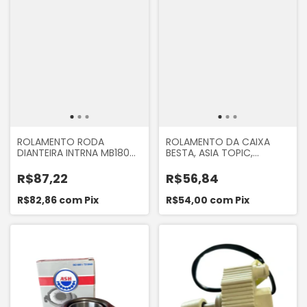
ROLAMENTO RODA
ROLAMENTO DA CAIXA
DIANTEIRA INTRNA MB180
BESTA, ASIA TOPIC,
BONGO K2400 K2700
BONGO K2400 E BONGO
K2700
R$87,22
R$56,84
R$82,86
com
Pix
R$54,00
com
Pix