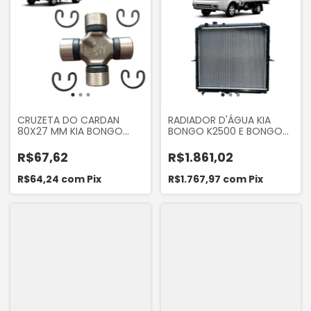
CRUZETA DO CARDAN
RADIADOR D'ÁGUA KIA
80X27 MM KIA BONGO
BONGO K2500 E BONGO
K2500 2005... BONGO
K2700 8V 2005 A 2012
K2700 2005... MARCA
R$67,62
R$1.861,02
MARCAPE
R$64,24
com
Pix
R$1.767,97
com
Pix