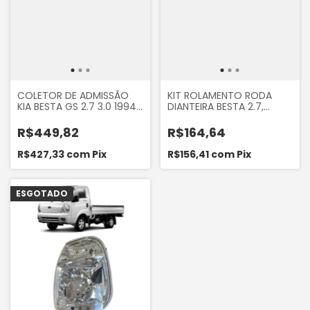
COLETOR DE ADMISSÃO
KIT ROLAMENTO RODA
KIA BESTA GS 2.7 3.0 1994
DIANTEIRA BESTA 2.7,
A 2005 BONGO K2700 2.7
BONGO K2500, K2700
ATÉ 2005
2005 A 2012
R$449,82
R$164,64
R$427,33
com
Pix
R$156,41
com
Pix
ESGOTADO